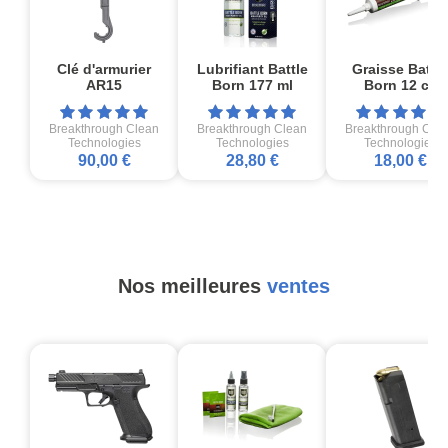
Clé d'armurier
Lubrifiant Battle
Graisse Battle
AR15
Born 177 ml
Born 12 cc
Breakthrough Clean
Breakthrough Clean
Breakthrough Cle
Technologies
Technologies
Technologies
90,00 €
28,80 €
18,00 €
Nos meilleures
ventes