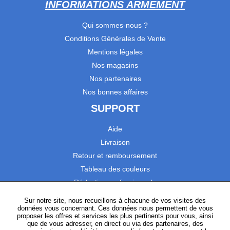
INFORMATIONS ARMEMENT
Qui sommes-nous ?
Conditions Générales de Vente
Mentions légales
Nos magasins
Nos partenaires
Nos bonnes affaires
SUPPORT
Aide
Livraison
Retour et remboursement
Tableau des couleurs
Réduction professionnels
Catalogues
Sur notre site, nous recueillons à chacune de vos visites des
données vous concernant. Ces données nous permettent de vous
Satisfaction Clients
proposer les offres et services les plus pertinents pour vous, ainsi
que de vous adresser, en direct ou via des partenaires, des