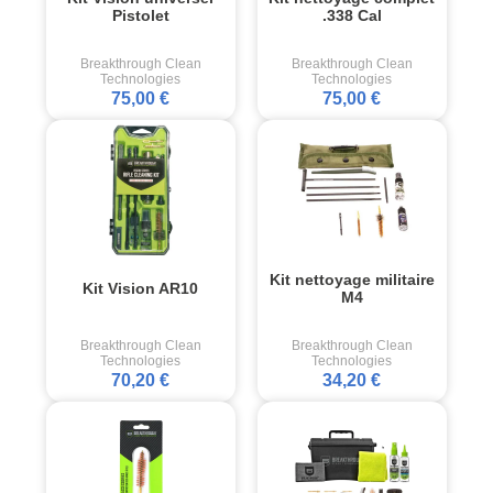
Pistolet
.338 Cal
Breakthrough Clean
Breakthrough Clean
Technologies
Technologies
75,00 €
75,00 €
Kit nettoyage militaire
Kit Vision AR10
M4
Breakthrough Clean
Breakthrough Clean
Technologies
Technologies
70,20 €
34,20 €