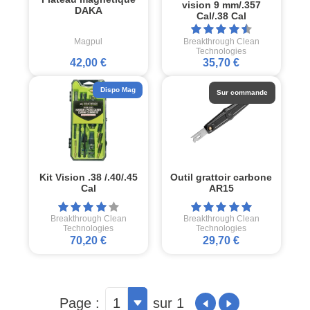
vision 9 mm/.357
DAKA
Cal/.38 Cal
Magpul
Breakthrough Clean
Technologies
42,00 €
35,70 €
Dispo Mag
Sur commande
Kit Vision .38 /.40/.45
Outil grattoir carbone
Cal
AR15
Breakthrough Clean
Breakthrough Clean
Technologies
Technologies
70,20 €
29,70 €
Page :
1
sur 1