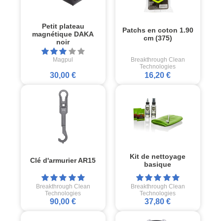
Petit plateau
Patchs en coton 1.90
magnétique DAKA
cm (375)
noir
Magpul
Breakthrough Clean
Technologies
30,00 €
16,20 €
Kit de nettoyage
Clé d'armurier AR15
basique
Breakthrough Clean
Breakthrough Clean
Technologies
Technologies
90,00 €
37,80 €