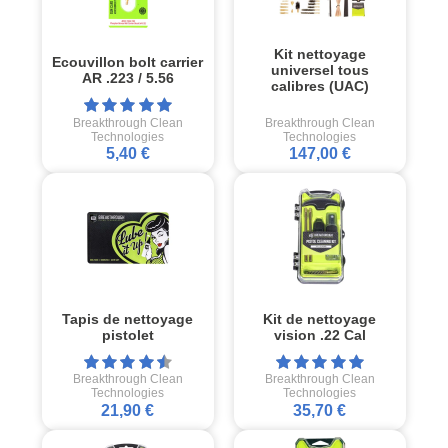
Kit nettoyage
Ecouvillon bolt carrier
universel tous
AR .223 / 5.56
calibres (UAC)
Breakthrough Clean
Breakthrough Clean
Technologies
Technologies
5,40 €
147,00 €
Tapis de nettoyage
Kit de nettoyage
pistolet
vision .22 Cal
Breakthrough Clean
Breakthrough Clean
Technologies
Technologies
21,90 €
35,70 €