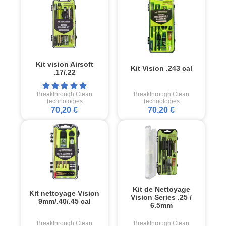
Kit vision Airsoft
Kit Vision .243 cal
.17/.22
Breakthrough Clean
Breakthrough Clean
Technologies
Technologies
70,20 €
70,20 €
Kit de Nettoyage
Kit nettoyage Vision
Vision Series .25 /
9mm/.40/.45 cal
6.5mm
Breakthrough Clean
Breakthrough Clean