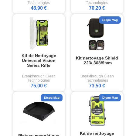
Technologies
Technologies
48,90 €
70,20 €
Dispo Mag
Kit de Nettoyage
Kit nettoyage Shield
Universel Vision
.223/.308/9mm
Series Rifle
Breakthrough Clean
Breakthrough Clean
Technologies
Technologies
75,00 €
73,50 €
Dispo Mag
Dispo Mag
Kit de nettoyage
Plateau magnétique