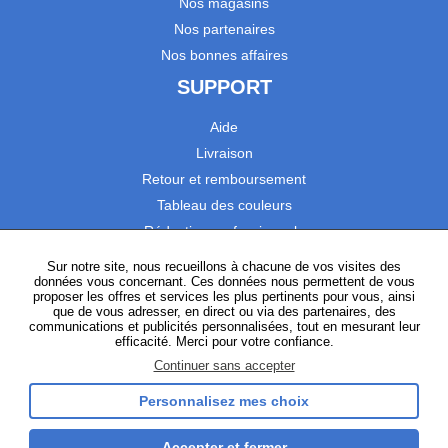
Nos magasins
Nos partenaires
Nos bonnes affaires
SUPPORT
Aide
Livraison
Retour et remboursement
Tableau des couleurs
Réduction professionnels
Catalogues
Sur notre site, nous recueillons à chacune de vos visites des
données vous concernant. Ces données nous permettent de vous
Satisfaction Clients
proposer les offres et services les plus pertinents pour vous, ainsi
que de vous adresser, en direct ou via des partenaires, des
communications et publicités personnalisées, tout en mesurant leur
SUIVEZ-NOUS
efficacité. Merci pour votre confiance.
Continuer sans accepter
Personnalisez mes choix
Instagram
TikTok
Facebook
YouTube
LinkedIn
Accepter et fermer