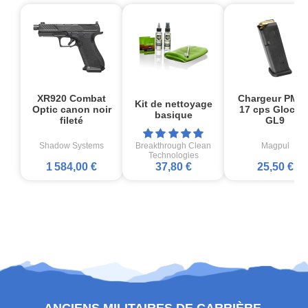
XR920 Combat
Chargeur PMA
Kit de nettoyage
Optic canon noir
17 cps Glock1
basique
fileté
GL9
Shadow Systems
Breakthrough Clean
Magpul
Technologies
1 584,00 €
37,80 €
25,50 €