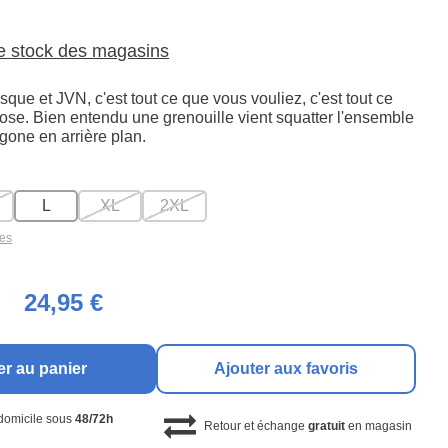
le stock des magasins
sque et JVN, c'est tout ce que vous vouliez, c'est tout ce
ose. Bien entendu une grenouille vient squatter l'ensemble
gone en arrière plan.
L
XL
2XL
les
24,95 €
er au panier
Ajouter aux favoris
 domicile sous
48/72h
Retour et échange
gratuit
en magasin