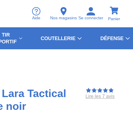
Aide
Nos magasins
Se connecter
Panier
TIR
COUTELLERIE
DÉFENSE
PORTIF
 Lara Tactical
Lire les 7 avis
 noir