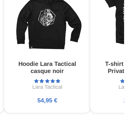
Hoodie Lara Tactical
T-shirt La
casque noir
Privatee
Lara Tactical
Lara T
54,95 €
24,