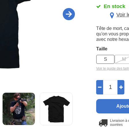
En stock
Voir 
Tête de mort, ca
qu'on vous prop
avec notre hexa
Taille
S
M
Voir le guide des tail
Ajout
Livraison à
ouvrées