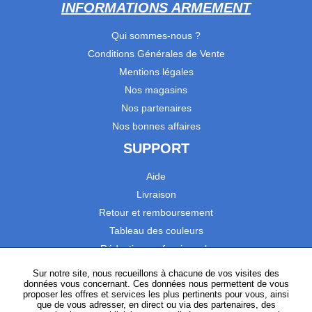
INFORMATIONS ARMEMENT
Qui sommes-nous ?
Conditions Générales de Vente
Mentions légales
Nos magasins
Nos partenaires
Nos bonnes affaires
SUPPORT
Aide
Livraison
Retour et remboursement
Tableau des couleurs
Réduction professionnels
Catalogues
Sur notre site, nous recueillons à chacune de vos visites des
données vous concernant. Ces données nous permettent de vous
Satisfaction Clients
proposer les offres et services les plus pertinents pour vous, ainsi
que de vous adresser, en direct ou via des partenaires, des