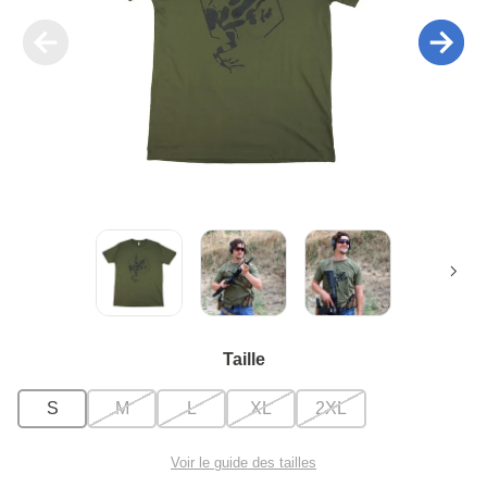
Taille
S
M
L
XL
2XL
Voir le guide des tailles