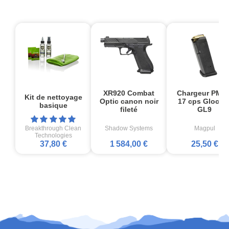
XR920 Combat
Chargeur PMA
Kit de nettoyage
Optic canon noir
17 cps Glock1
basique
fileté
GL9
Breakthrough Clean
Shadow Systems
Magpul
Technologies
37,80 €
1 584,00 €
25,50 €