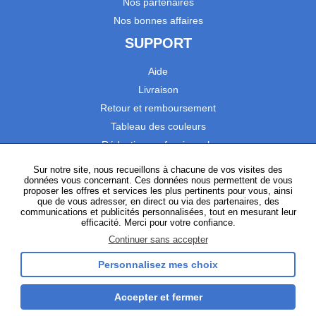
Nos partenaires
Nos bonnes affaires
SUPPORT
Aide
Livraison
Retour et remboursement
Tableau des couleurs
Réduction professionnels
Catalogues
Sur notre site, nous recueillons à chacune de vos visites des
données vous concernant. Ces données nous permettent de vous
Satisfaction Clients
proposer les offres et services les plus pertinents pour vous, ainsi
que de vous adresser, en direct ou via des partenaires, des
communications et publicités personnalisées, tout en mesurant leur
SUIVEZ-NOUS
efficacité. Merci pour votre confiance.
Continuer sans accepter
Personnalisez mes choix
Instagram
TikTok
Facebook
YouTube
LinkedIn
Accepter et fermer
Gestion des cookies