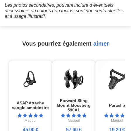
Les photos secondaires, pouvant inclure d’éventuels
accessoires ou coloris non inclus, sont non contractuelles
et à usage illustratif.
Vous pourriez également
aimer
Forward Sling
ASAP Attache
Mount Mossberg
Paraclip
sangle ambidextre
590A1
Magpul
Magpul
Magpul
45,00 €
57,60 €
19,20 €