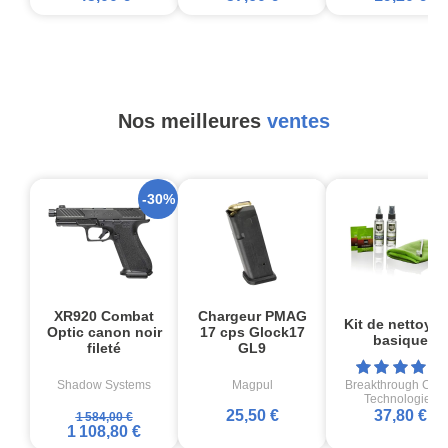
Nos meilleures
ventes
-30%
XR920 Combat
Chargeur PMAG
Kit de nettoya
Optic canon noir
17 cps Glock17
basique
fileté
GL9
Shadow Systems
Magpul
Breakthrough Cle
Technologies
25,50 €
37,80 €
1 584,00 €
1 108,80 €