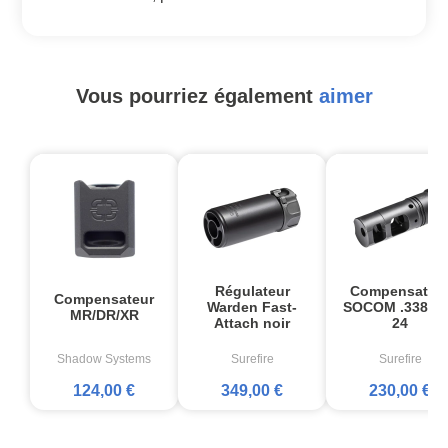
Vous pourriez également
aimer
Régulateur
Compensateu
Compensateur
Warden Fast-
SOCOM .338 3/
MR/DR/XR
Attach noir
24
Shadow Systems
Surefire
Surefire
124,00 €
349,00 €
230,00 €