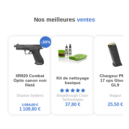
Nos meilleures
ventes
-30%
XR920 Combat
Chargeur PMA
Kit de nettoyage
Optic canon noir
17 cps Glock1
basique
fileté
GL9
Shadow Systems
Breakthrough Clean
Magpul
Technologies
37,80 €
25,50 €
1 584,00 €
1 108,80 €