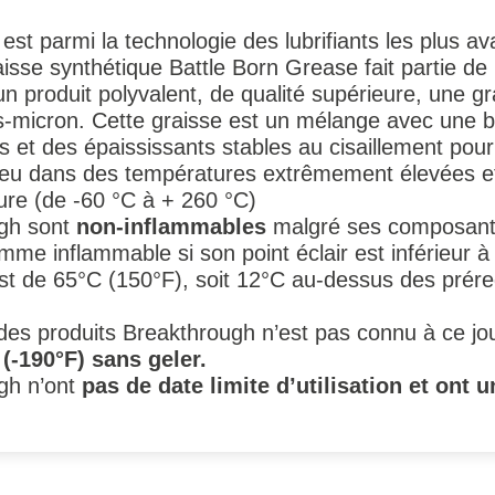
est parmi la technologie des lubrifiants les plus av
aisse synthétique Battle Born Grease fait partie de 
n produit polyvalent, de qualité supérieure, une gra
s-micron. Cette graisse est un mélange avec une b
fs et des épaississants stables au cisaillement pou
eu dans des températures extrêmement élevées et 
ure (de -60 °C à + 260 °C)
ugh sont
non-inflammables
malgré ses composants
mme inflammable si son point éclair est inférieur à
st de 65°C (150°F), soit 12°C au-dessus des préreq
 des produits Breakthrough n’est pas connu à ce jo
(-190°F) sans geler.
gh n’ont
pas de date limite d’utilisation et ont u