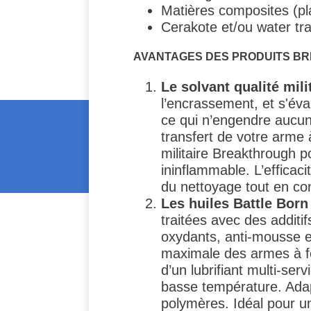
Matières composites (pl
Cerakote et/ou water tra
AVANTAGES DES PRODUITS B
Le solvant qualité mil
l’encrassement, et s'év
ce qui n’engendre aucun 
transfert de votre arme 
militaire Breakthrough 
ininflammable. L’efficac
du nettoyage tout en c
Les huiles Battle Born
traitées avec des additif
oxydants, anti-mousse et
maximale des armes à fe
d’un lubrifiant multi-ser
basse température. Adapt
polymères. Idéal pour u