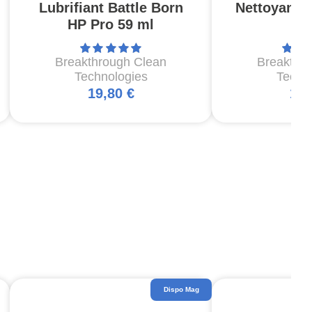
Lubrifiant Battle Born
Nettoyant A
HP Pro 59 ml
Breakthrough Clean
Breakthr
Technologies
Techn
19,80 €
14,
Dispo Mag