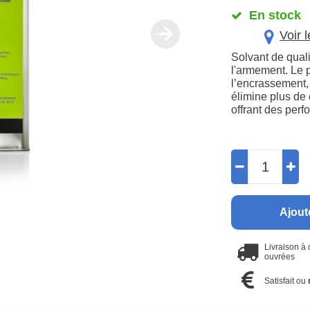
En stock
Voir 
Solvant de quali
l'armement. Le p
l’encrassement, 
élimine plus de 
offrant des perfo
Ajout
Livraison à
ouvrées
Satisfait ou