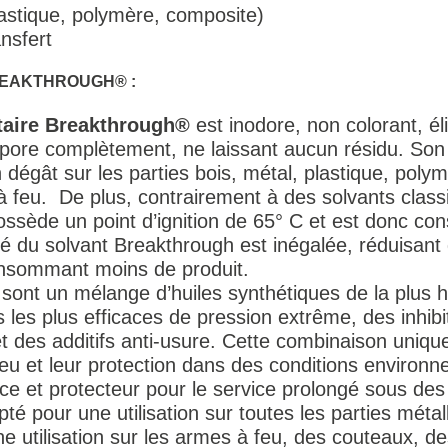
astique, polymère, composite)
nsfert
REAKTHROUGH® :
itaire Breakthrough®
est inodore, non colorant, é
apore complètement, ne laissant aucun résidu. Son
dégât sur les parties bois, métal, plastique, poly
à feu. De plus, contrairement à des solvants classi
possède un point d’ignition de 65° C et est donc c
ité du solvant Breakthrough est inégalée, réduisant
onsommant moins de produit.
sont un mélange d’huiles synthétiques de la plus ha
s les plus efficaces de pression extrême, des inhibi
 des additifs anti-usure. Cette combinaison unique 
u et leur protection dans des conditions environne
vice et protecteur pour le service prolongé sous de
é pour une utilisation sur toutes les parties métall
ne utilisation sur les armes à feu, des couteaux, 