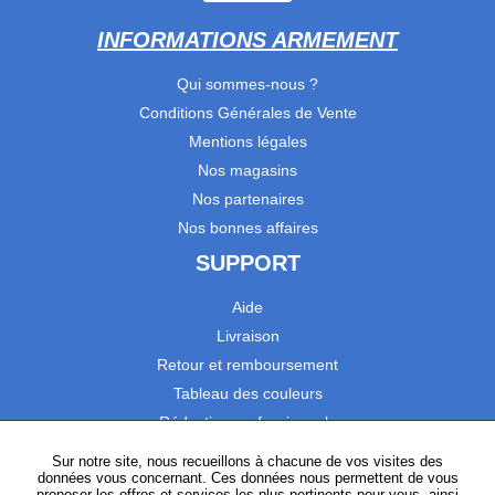
INFORMATIONS ARMEMENT
Qui sommes-nous ?
Conditions Générales de Vente
Mentions légales
Nos magasins
Nos partenaires
Nos bonnes affaires
SUPPORT
Aide
Livraison
Retour et remboursement
Tableau des couleurs
Réduction professionnels
Catalogues
Sur notre site, nous recueillons à chacune de vos visites des
données vous concernant. Ces données nous permettent de vous
Satisfaction Clients
proposer les offres et services les plus pertinents pour vous, ainsi