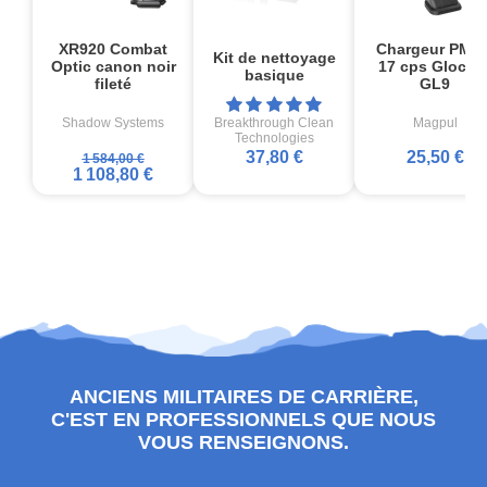
XR920 Combat
Chargeur PMA
Kit de nettoyage
Optic canon noir
17 cps Glock1
basique
fileté
GL9
Shadow Systems
Breakthrough Clean
Magpul
Technologies
37,80 €
25,50 €
1 584,00 €
1 108,80 €
ANCIENS MILITAIRES DE CARRIÈRE,
C'EST EN PROFESSIONNELS QUE NOUS
VOUS RENSEIGNONS.