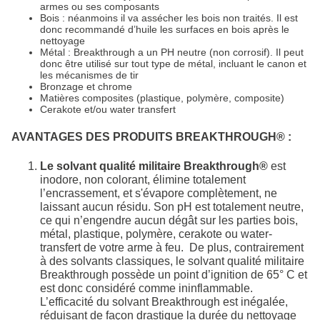
armes ou ses composants
Bois : néanmoins il va assécher les bois non traités. Il est
donc recommandé d’huile les surfaces en bois après le
nettoyage
Métal : Breakthrough a un PH neutre (non corrosif). Il peut
donc être utilisé sur tout type de métal, incluant le canon et
les mécanismes de tir
Bronzage et chrome
Matières composites (plastique, polymère, composite)
Cerakote et/ou water transfert
AVANTAGES DES PRODUITS BREAKTHROUGH® :
Le solvant qualité militaire Breakthrough®
est
inodore, non colorant, élimine totalement
l’encrassement, et s'évapore complètement, ne
laissant aucun résidu. Son pH est totalement neutre,
ce qui n’engendre aucun dégât sur les parties bois,
métal, plastique, polymère, cerakote ou water-
transfert de votre arme à feu. De plus, contrairement
à des solvants classiques, le solvant qualité militaire
Breakthrough possède un point d’ignition de 65° C et
est donc considéré comme ininflammable.
L’efficacité du solvant Breakthrough est inégalée,
réduisant de façon drastique la durée du nettoyage