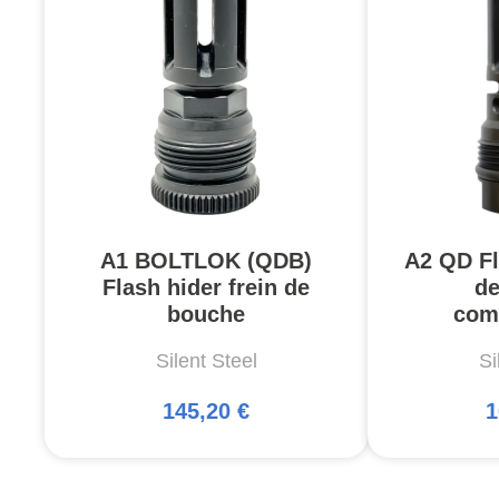
A1 BOLTLOK (QDB)
A2 QD Fl
Flash hider frein de
de
bouche
com
Silent Steel
Si
145,20 €
1