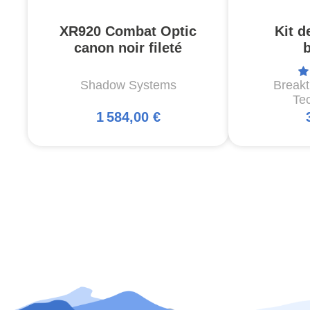
XR920 Combat Optic
Kit d
canon noir fileté
Shadow Systems
Break
Te
1 584,00 €