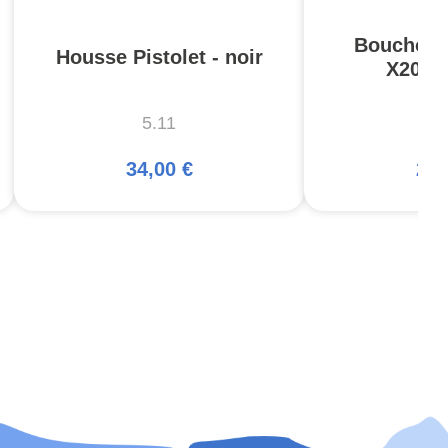
Bouchons 
Housse Pistolet - noir
X20 C
5.11
A
34,00 €
25,