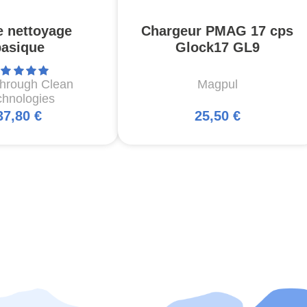
e nettoyage
Chargeur PMAG 17 cps
basique
Glock17 GL9
through Clean
Magpul
chnologies
37,80 €
25,50 €