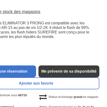
le stock des magasins
e ELIMINATOR 3 PRONG est compatible avec les
 AR-15 au pas de vis 1/2-28. Il réduit le flash de 99%.
icaces, les flash hiders SUREFIRE sont conçu pour le
parmi les plus réputés du monde.
une réservation
Me prévenir de sa disponibilité
Ajouter aux favoris
 domicile sous
48/72h
Retour et échange
gratuit
en magasin
remboursé
Paiement sécurisé en
2x, 3x ou 4x