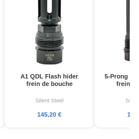
A1 QDL Flash hider
5-Prong QD
frein de bouche
frein d
Silent Steel
Silen
145,20 €
145