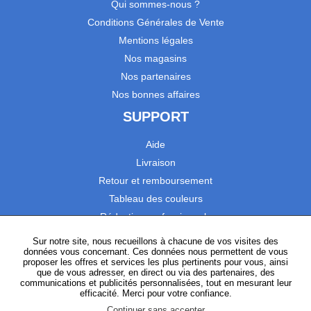
Qui sommes-nous ?
Conditions Générales de Vente
Mentions légales
Nos magasins
Nos partenaires
Nos bonnes affaires
SUPPORT
Aide
Livraison
Retour et remboursement
Tableau des couleurs
Réduction professionnels
Catalogues
Sur notre site, nous recueillons à chacune de vos visites des
données vous concernant. Ces données nous permettent de vous
Satisfaction Clients
proposer les offres et services les plus pertinents pour vous, ainsi
que de vous adresser, en direct ou via des partenaires, des
communications et publicités personnalisées, tout en mesurant leur
SUIVEZ-NOUS
efficacité. Merci pour votre confiance.
Continuer sans accepter