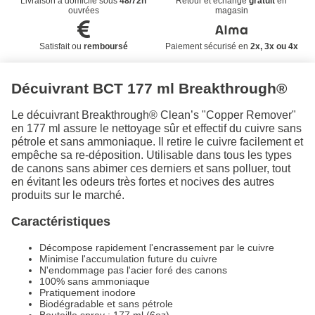
Livraison à domicile sous
48/72h
Retour et échange
gratuit
en
ouvrées
magasin
Satisfait ou
remboursé
Paiement sécurisé en
2x, 3x ou 4x
Décuivrant BCT 177 ml Breakthrough®
Le décuivrant Breakthrough® Clean’s "Copper Remover"
en 177 ml assure le nettoyage sûr et effectif du cuivre sans
pétrole et sans ammoniaque. Il retire le cuivre facilement et
empêche sa re-déposition. Utilisable dans tous les types
de canons sans abimer ces derniers et sans polluer, tout
en évitant les odeurs très fortes et nocives des autres
produits sur le marché.
Caractéristiques
Décompose rapidement l'encrassement par le cuivre
Minimise l'accumulation future du cuivre
N'endommage pas l'acier foré des canons
100% sans ammoniaque
Pratiquement inodore
Biodégradable et sans pétrole
Bouteille spray : 177 ml (6oz)