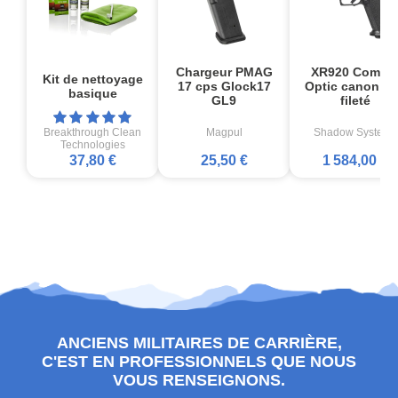
Chargeur PMAG
XR920 Comba
Kit de nettoyage
17 cps Glock17
Optic canon no
basique
GL9
fileté
Breakthrough Clean
Magpul
Shadow Systems
Technologies
37,80 €
25,50 €
1 584,00 €
ANCIENS MILITAIRES DE CARRIÈRE,
C'EST EN PROFESSIONNELS QUE NOUS
VOUS RENSEIGNONS.