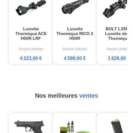
Lunette
Lunette
BOLT L35R –
Thermique ACE
Thermique RICO 2
Lunette de tir
H50R LRF
H50R
Thermique
Nocpix (Infiray)
Nocpix (Infiray)
Nocpix (Infiray)
4 223,00 €
4 599,00 €
1 829,00 €
Nos meilleures
ventes