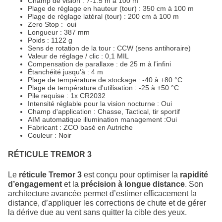
Champ de vision : 7-1.5 m à 100 m
Plage de réglage en hauteur (tour) : 350 cm à 100 m
Plage de réglage latéral (tour) : 200 cm à 100 m
Zero Stop : oui
Longueur : 387 mm
Poids : 1122 g
Sens de rotation de la tour : CCW (sens antihoraire)
Valeur de réglage / clic : 0,1 MIL
Compensation de parallaxe : de 25 m à l’infini
Étanchéité jusqu'à : 4 m
Plage de température de stockage : -40 à +80 °C
Plage de température d'utilisation : -25 à +50 °C
Pile requise : 1x CR2032
Intensité réglable pour la vision nocturne : Oui
Champ d'application : Chasse, Tactical, tir sportif
AIM automatique illumination management :Oui
Fabricant : ZCO basé en Autriche
Couleur : Noir
RÉTICULE TREMOR 3
Le
réticule Tremor 3
est conçu pour optimiser la
rapidité
d’engagement
et la
précision à longue distance
. Son
architecture avancée permet d’estimer efficacement la
distance, d’appliquer les corrections de chute et de gérer
la dérive due au vent sans quitter la cible des yeux.