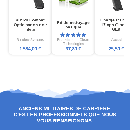
XR920 Combat
Chargeur PMA
Kit de nettoyage
Optic canon noir
17 cps Glock1
basique
fileté
GL9
Shadow Systems
Breakthrough Clean
Magpul
Technologies
1 584,00 €
37,80 €
25,50 €
ANCIENS MILITAIRES DE CARRIÈRE,
C'EST EN PROFESSIONNELS QUE NOUS
VOUS RENSEIGNONS.