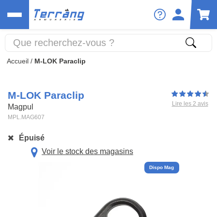
Accueil
/
M-LOK Paraclip
M-LOK Paraclip
Lire les 2 avis
Magpul
MPL.MAG607
Épuisé
Voir le stock des magasins
Dispo Mag