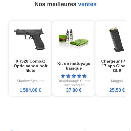
Nos meilleures
ventes
XR920 Combat
Chargeur PMA
Kit de nettoyage
Optic canon noir
17 cps Glock1
basique
fileté
GL9
Shadow Systems
Breakthrough Clean
Magpul
Technologies
1 584,00 €
37,80 €
25,50 €