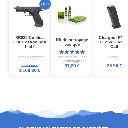
-30%
XR920 Combat
Chargeur PMA
Kit de nettoyage
Optic canon noir
17 cps Glock1
basique
fileté
GL9
Shadow Systems
Breakthrough Clean
Magpul
Technologies
37,80 €
25,50 €
1 584,00 €
1 108,80 €