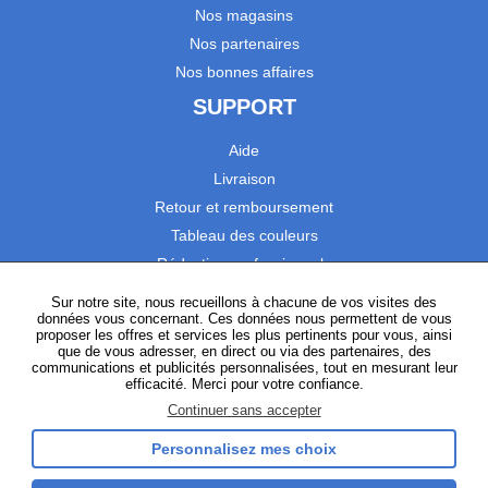
Nos magasins
Nos partenaires
Nos bonnes affaires
SUPPORT
Aide
Livraison
Retour et remboursement
Tableau des couleurs
Réduction professionnels
Catalogues
Sur notre site, nous recueillons à chacune de vos visites des
données vous concernant. Ces données nous permettent de vous
Satisfaction Clients
proposer les offres et services les plus pertinents pour vous, ainsi
que de vous adresser, en direct ou via des partenaires, des
communications et publicités personnalisées, tout en mesurant leur
SUIVEZ-NOUS
efficacité. Merci pour votre confiance.
Continuer sans accepter
Personnalisez mes choix
Instagram
TikTok
Facebook
YouTube
LinkedIn