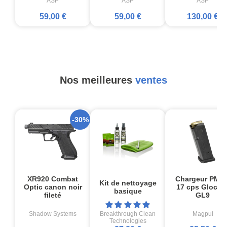
ASP
ASP
ASP
59,00 €
59,00 €
130,00 €
Nos meilleures
ventes
-30%
XR920 Combat
Chargeur PMA
Kit de nettoyage
Optic canon noir
17 cps Glock1
basique
fileté
GL9
Shadow Systems
Breakthrough Clean
Magpul
Technologies