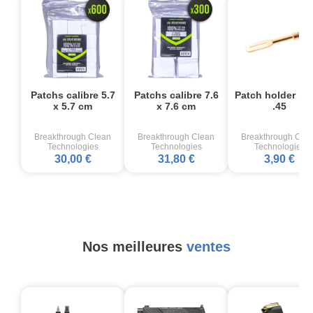
Patchs calibre 5.7
Patchs calibre 7.6
Patch holder .22
x 5.7 cm
x 7.6 cm
.45
Breakthrough Clean
Breakthrough Clean
Breakthrough Cle
Technologies
Technologies
Technologies
30,00 €
31,80 €
3,90 €
Nos meilleures
ventes