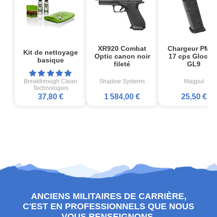
XR920 Combat
Chargeur PMA
Kit de nettoyage
Optic canon noir
17 cps Glock1
basique
fileté
GL9
Breakthrough Clean
Shadow Systems
Magpul
Technologies
37,80 €
1 584,00 €
25,50 €
ANCIENS MILITAIRES DE CARRIÈRE,
C'EST EN PROFESSIONNELS QUE NOUS
VOUS RENSEIGNONS.