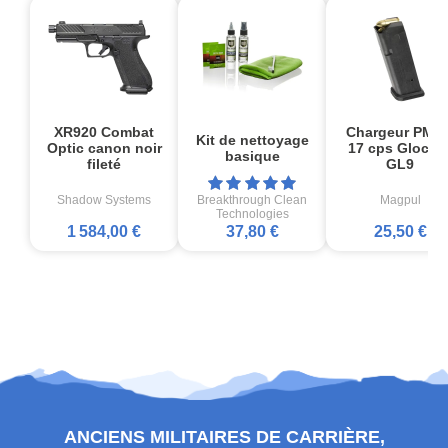
XR920 Combat
Chargeur PMA
Kit de nettoyage
Optic canon noir
17 cps Glock1
basique
fileté
GL9
Shadow Systems
Breakthrough Clean
Magpul
Technologies
1 584,00 €
37,80 €
25,50 €
ANCIENS MILITAIRES DE CARRIÈRE,