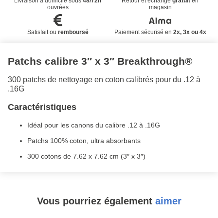
Livraison à domicile sous
48/72h
Retour et échange
gratuit
en
ouvrées
magasin
Satisfait ou
remboursé
Paiement sécurisé en
2x, 3x ou 4x
Patchs calibre 3″ x 3″ Breakthrough®
300 patchs de nettoyage en coton calibrés pour du .12 à
.16G
Caractéristiques
Idéal pour les canons du calibre .12 à .16G
Patchs 100% coton, ultra absorbants
300 cotons de 7.62 x 7.62 cm (3″ x 3″)
Vous pourriez également
aimer