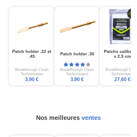
Patch holder .22 et
Patchs calibre 2
Patch holder .30
.45
x 2.5 cm
Breakthrough Clean
Breakthrough Clean
Breakthrough Cle
Technologies
Technologies
Technologies
3,90 €
3,90 €
27,60 €
Nos meilleures
ventes