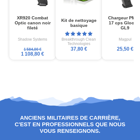
XR920 Combat
Chargeur PMA
Kit de nettoyage
Optic canon noir
17 cps Glock1
basique
fileté
GL9
Shadow Systems
Breakthrough Clean
Magpul
Technologies
37,80 €
25,50 €
1 584,00 €
1 108,80 €
ANCIENS MILITAIRES DE CARRIÈRE,
C'EST EN PROFESSIONNELS QUE NOUS
VOUS RENSEIGNONS.