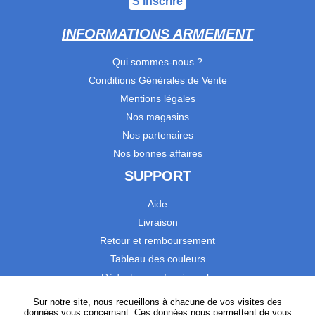
S'inscrire
INFORMATIONS ARMEMENT
Qui sommes-nous ?
Conditions Générales de Vente
Mentions légales
Nos magasins
Nos partenaires
Nos bonnes affaires
SUPPORT
Aide
Livraison
Retour et remboursement
Tableau des couleurs
Réduction professionnels
Catalogues
Sur notre site, nous recueillons à chacune de vos visites des
données vous concernant. Ces données nous permettent de vous
Satisfaction Clients