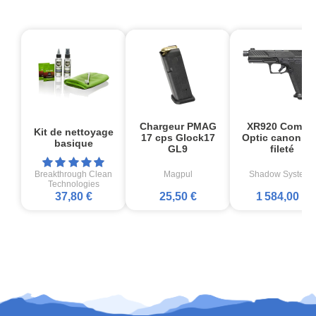
Chargeur PMAG
XR920 Comba
Kit de nettoyage
17 cps Glock17
Optic canon no
basique
GL9
fileté
Breakthrough Clean
Magpul
Shadow Systems
Technologies
37,80 €
25,50 €
1 584,00 €