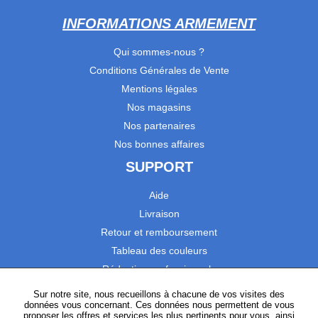
INFORMATIONS ARMEMENT
Qui sommes-nous ?
Conditions Générales de Vente
Mentions légales
Nos magasins
Nos partenaires
Nos bonnes affaires
SUPPORT
Aide
Livraison
Retour et remboursement
Tableau des couleurs
Réduction professionnels
Catalogues
Sur notre site, nous recueillons à chacune de vos visites des
données vous concernant. Ces données nous permettent de vous
Satisfaction Clients
proposer les offres et services les plus pertinents pour vous, ainsi