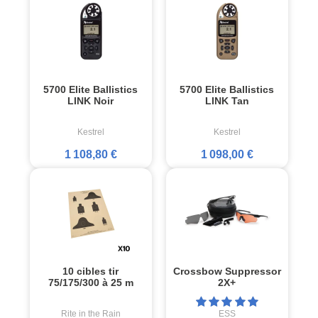
5700 Elite Ballistics
5700 Elite Ballistics
LINK Noir
LINK Tan
Kestrel
Kestrel
1 108,80 €
1 098,00 €
10 cibles tir
Crossbow Suppressor
75/175/300 à 25 m
2X+
Rite in the Rain
ESS