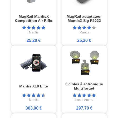
MagRail MantisX
MagRail adaptateur
Competition Air Rifle
MantisX Sig P2022
Mantis
Mantis
25,20 €
25,20 €
3 cibles électronique
Mantis X10 Elite
MultiTarget
Mantis
Laser Ammo
363,00 €
297,70 €