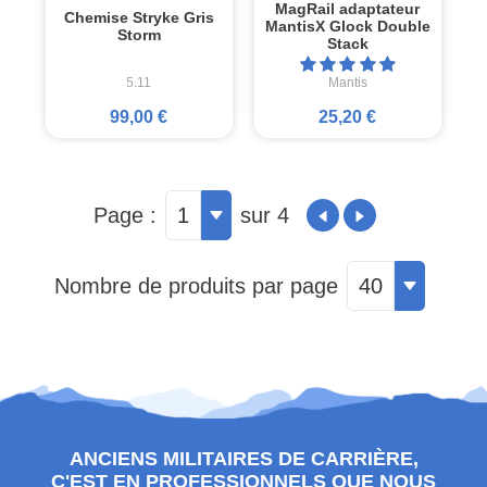
MagRail adaptateur
Chemise Stryke Gris
MantisX Glock Double
Storm
Stack
5.11
Mantis
99,00 €
25,20 €
Page :
1
sur 4
Nombre de produits par page
40
ANCIENS MILITAIRES DE CARRIÈRE,
C'EST EN PROFESSIONNELS QUE NOUS