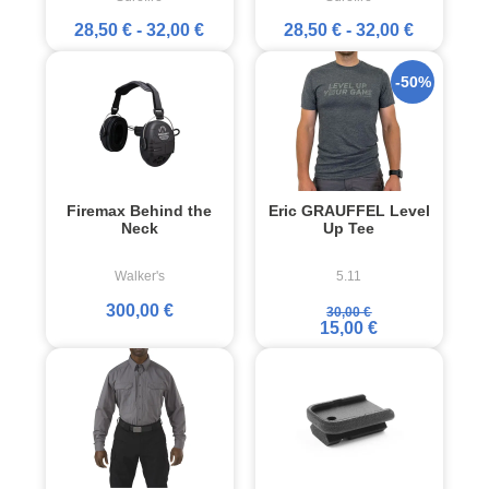
28,50 €
-
32,00 €
28,50 €
-
32,00 €
-50%
Firemax Behind the
Eric GRAUFFEL Level
Neck
Up Tee
Walker's
5.11
300,00 €
30,00 €
15,00 €