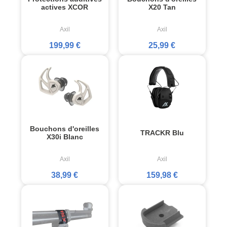
actives XCOR
X20 Tan
Axil
Axil
199,99 €
25,99 €
Bouchons d'oreilles
TRACKR Blu
X30i Blanc
Axil
Axil
38,99 €
159,98 €