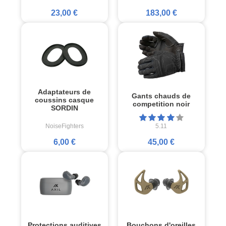
23,00 €
183,00 €
Adaptateurs de
Gants chauds de
coussins casque
competition noir
SORDIN
NoiseFighters
5.11
6,00 €
45,00 €
Protections auditives
Bouchons d'oreilles