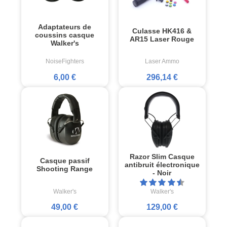
Adaptateurs de
Culasse HK416 &
coussins casque
AR15 Laser Rouge
Walker's
NoiseFighters
Laser Ammo
6,00 €
296,14 €
Razor Slim Casque
Casque passif
antibruit électronique
Shooting Range
- Noir
Walker's
Walker's
49,00 €
129,00 €