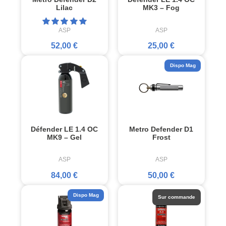
Lilac
MK3 – Fog
ASP
ASP
52,00 €
25,00 €
Dispo Mag
Défender LE 1.4 OC
Metro Defender D1
MK9 – Gel
Frost
ASP
ASP
84,00 €
50,00 €
Dispo Mag
Sur commande